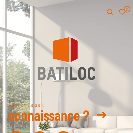
0
0
Accueil
et si on faisait
connaissance ?