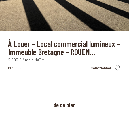
Rouen (76100)
À Louer – Local commercial lumineux –
Immeuble Bretagne – ROUEN...
2 995 € / mois
NAT *
réf :
956
sélectionner
à propos
de ce bien