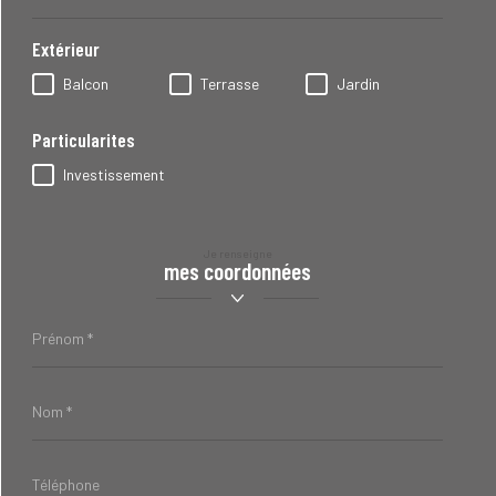
chambres
max
Extérieur
Balcon
Terrasse
Jardin
Particularites
Investissement
Je renseigne
mes coordonnées
Prénom
*
Nom
*
Téléphone