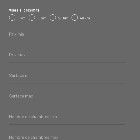
biens
Villes à proximité
5 km
10 km
20 km
40 km
Prix
min
Prix
max
Surface
min
Surface
max
Nombre
de
chambres
min
Nombre
de