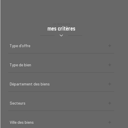
Je renseigne
mes critères
Type
Type d'offre
d'offre
Type
Type de bien
de
bien
Département
Département des biens
des
biens
Secteurs
Secteurs
Ville
Ville des biens
des