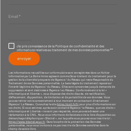
Email
*
* Champs obligatoires
J'ai pris connaissance de la Politique de confidentialité et des
informations relatives au traitement de mes données personnelles **
envoyer
Les informations recueillies sur ce formulaire sont enregistrées dans un fichier
informatisé par La Boite Immo agissant comme Sous-traitant du traitement pour la
gestion de la clientèle/prospects de l'Agence / du Réseau qui reste Responsable du
Traitement de vos Données personnelles. La base légale du traitement repose sur
l'intérêt légitime de l'Agence / du Réseau. Elles sont conservées jusqu'à demande de
suppression et sont destinées à l'Agence / au Réseau. Conformément à la loi «
informatique et libertés », vous disposez des droits d’accès, de rectification,
d’effacement, d’opposition, de limitation et de portabilité de vos données. Vous
pouvez retirer votre consentement à tout moment en contactant directement
l’Agence / Le Réseau. Consultez le site
https://cnil.fr/fr
pour plus d’informations sur
vos droits. Si vous estimez, après avoir contacté l'Agence / le Réseau, que vos droits «
Informatique et Libertés » ne sont pas respectés, vous pouvez adresser une
réclamation à la CNIL. Nous vous informons de l’existence de la liste d'opposition au
démarchage téléphonique « Bloctel », sur laquelle vous pouvez vous inscrire ici :
https://www.bloctel.gouv.fr
. Dans le cadre de la protection des Données
personnelles, nous vous invitons à ne pas inscrire de Données sensibles dans le
champ de saisie libre.