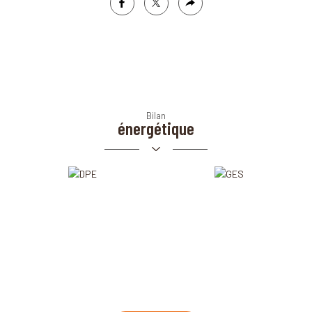
facebook
twitter
Plus
de
partage
Bilan
énergétique
Ecoles
Pratique
École maternelle
Mairie
École primaire