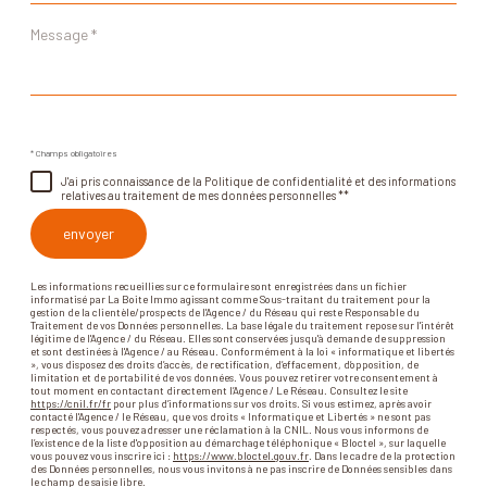
Message
*
* Champs obligatoires
J'ai pris connaissance de la Politique de confidentialité et des informations
relatives au traitement de mes données personnelles **
envoyer
Les informations recueillies sur ce formulaire sont enregistrées dans un fichier
informatisé par La Boite Immo agissant comme Sous-traitant du traitement pour la
gestion de la clientèle/prospects de l'Agence / du Réseau qui reste Responsable du
Traitement de vos Données personnelles. La base légale du traitement repose sur l'intérêt
légitime de l'Agence / du Réseau. Elles sont conservées jusqu'à demande de suppression
et sont destinées à l'Agence / au Réseau. Conformément à la loi « informatique et libertés
», vous disposez des droits d’accès, de rectification, d’effacement, d’opposition, de
limitation et de portabilité de vos données. Vous pouvez retirer votre consentement à
tout moment en contactant directement l’Agence / Le Réseau. Consultez le site
https://cnil.fr/fr
pour plus d’informations sur vos droits. Si vous estimez, après avoir
contacté l'Agence / le Réseau, que vos droits « Informatique et Libertés » ne sont pas
respectés, vous pouvez adresser une réclamation à la CNIL. Nous vous informons de
l’existence de la liste d'opposition au démarchage téléphonique « Bloctel », sur laquelle
vous pouvez vous inscrire ici :
https://www.bloctel.gouv.fr
. Dans le cadre de la protection
des Données personnelles, nous vous invitons à ne pas inscrire de Données sensibles dans
le champ de saisie libre.