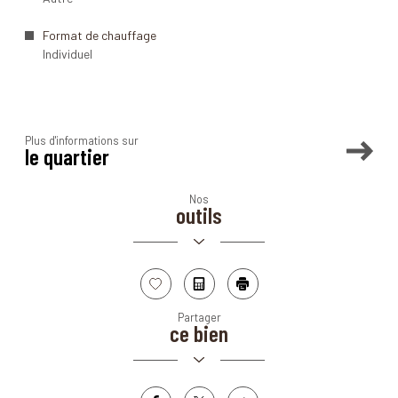
Format de chauffage
Individuel
Plus d'informations sur
le quartier
Nos
Leaflet
|
©
Maps
|
© OpenStreetMap
Jawg
outils
+
−
Sélectionner
Calculatrice
Imprimer
Partager
ce bien