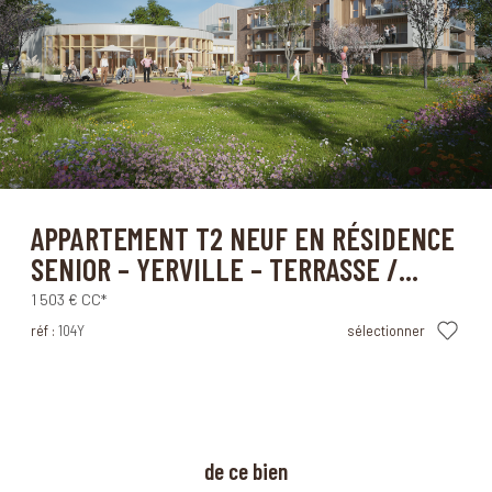
Yerville (76760)
APPARTEMENT T2 NEUF EN RÉSIDENCE
SENIOR – YERVILLE – TERRASSE /...
1 503 €
CC*
réf :
104Y
sélectionner
à propos
de ce bien