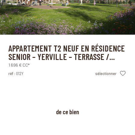
Yerville (76760)
APPARTEMENT T2 NEUF EN RÉSIDENCE
SENIOR – YERVILLE – TERRASSE /...
1 696 €
CC*
réf :
012Y
sélectionner
à propos
de ce bien