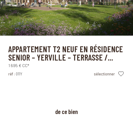
Yerville (76760)
APPARTEMENT T2 NEUF EN RÉSIDENCE
SENIOR – YERVILLE – TERRASSE /...
1 695 €
CC*
réf :
011Y
sélectionner
à propos
de ce bien