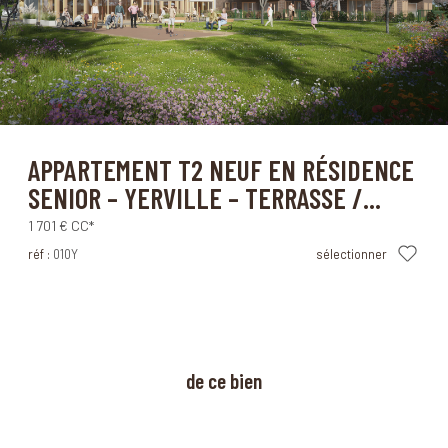
Yerville (76760)
APPARTEMENT T2 NEUF EN RÉSIDENCE
SENIOR – YERVILLE – TERRASSE /...
1 701 €
CC*
réf :
010Y
sélectionner
à propos
de ce bien