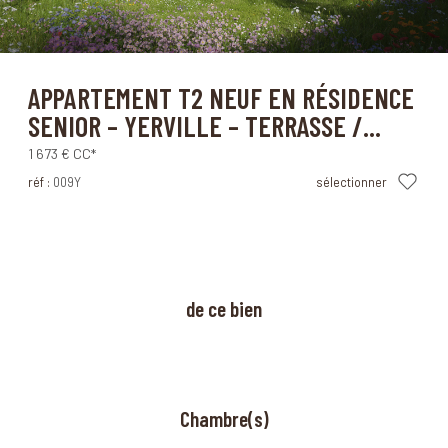
Yerville (76760)
APPARTEMENT T2 NEUF EN RÉSIDENCE
SENIOR – YERVILLE – TERRASSE /...
1 673 €
CC*
réf :
009Y
sélectionner
à propos
de ce bien
Chambre(s)