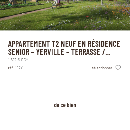
Yerville (76760)
APPARTEMENT T2 NEUF EN RÉSIDENCE
SENIOR – YERVILLE – TERRASSE /...
1 512 €
CC*
réf :
102Y
sélectionner
à propos
de ce bien