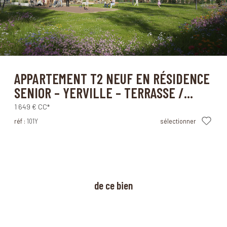
Yerville (76760)
APPARTEMENT T2 NEUF EN RÉSIDENCE
SENIOR – YERVILLE – TERRASSE /...
1 649 €
CC*
réf :
101Y
sélectionner
à propos
de ce bien