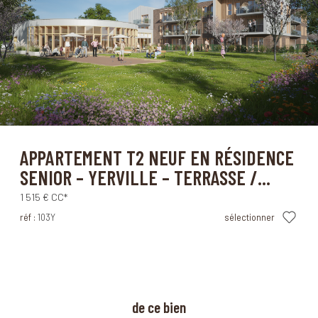
Yerville (76760)
APPARTEMENT T2 NEUF EN RÉSIDENCE
SENIOR – YERVILLE – TERRASSE /...
1 515 €
CC*
réf :
103Y
sélectionner
à propos
de ce bien