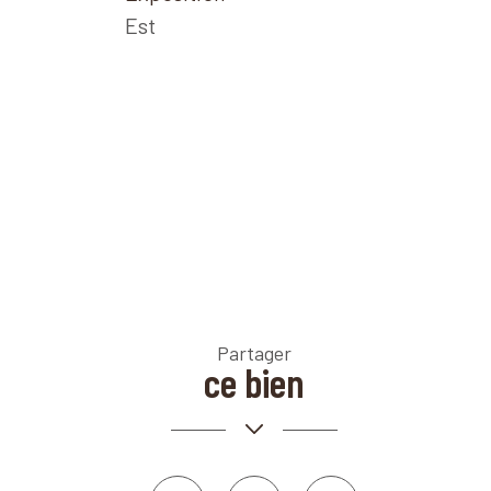
Est
Partager
Leaflet
|
©
Maps
|
© OpenStreetMap
Jawg
ce bien