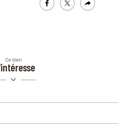
facebook
twitter
Plus
de
partage
Ce bien
intéresse