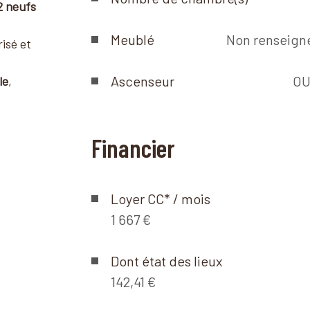
2 neufs
Meublé
Non renseign
isé et
Ascenseur
OU
le
,
Financier
Loyer CC* / mois
1 667 €
Dont état des lieux
142,41 €