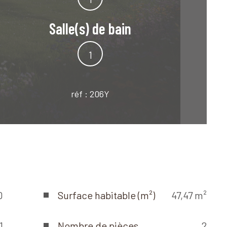
Salle(s) de bain
1
réf :
206Y
0
Surface habitable (m²)
47,47 m²
1
Nombre de pièces
2