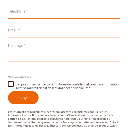
Téléphone
*
Email
*
Message
*
* Champs obligatoires
J'ai pris connaissance de la Politique de confidentialité et des informations
relatives au traitement de mes données personnelles **
envoyer
Les informations recueillies sur ce formulaire sont enregistrées dans un fichier
informatisé par La Boite Immo agissant comme Sous-traitant du traitement pour la
gestion de la clientèle/prospects de l'Agence / du Réseau qui reste Responsable du
Traitement de vos Données personnelles. La base légale du traitement repose sur l'intérêt
légitime de l'Agence / du Réseau. Elles sont conservées jusqu'à demande de suppression