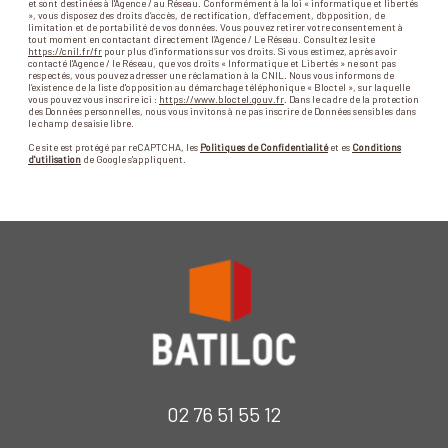
et sont destinées à l'Agence / au Réseau. Conformément à la loi « informatique et libertés
», vous disposez des droits d’accès, de rectification, d’effacement, d’opposition, de
limitation et de portabilité de vos données. Vous pouvez retirer votre consentement à
tout moment en contactant directement l’Agence / Le Réseau. Consultez le site
https://cnil.fr/fr
pour plus d’informations sur vos droits. Si vous estimez, après avoir
contacté l'Agence / le Réseau, que vos droits « Informatique et Libertés » ne sont pas
respectés, vous pouvez adresser une réclamation à la CNIL. Nous vous informons de
l’existence de la liste d'opposition au démarchage téléphonique « Bloctel », sur laquelle
vous pouvez vous inscrire ici :
https://www.bloctel.gouv.fr
. Dans le cadre de la protection
des Données personnelles, nous vous invitons à ne pas inscrire de Données sensibles dans
le champ de saisie libre.
Ce site est protégé par reCAPTCHA, les
Politiques de Confidentialité
et es
Conditions
d'utilisation
de Google s'appliquent.
02 76 51 55 12