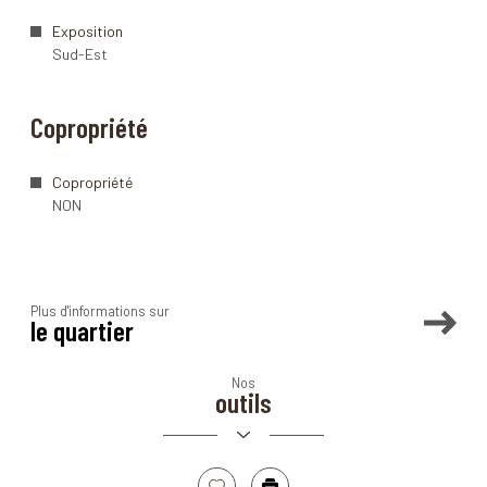
Exposition
Sud-Est
Copropriété
Copropriété
NON
Plus d'informations sur
le quartier
Nos
Leaflet
|
©
Maps
|
© OpenStreetMap
Jawg
outils
+
−