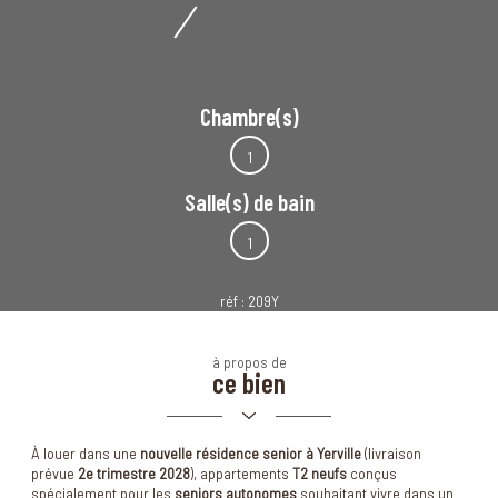
Chambre(s)
1
Salle(s) de bain
1
réf :
209Y
à propos de
ce bien
À louer dans une
nouvelle résidence senior à Yerville
(livraison
prévue
2e trimestre 2028
), appartements
T2 neufs
conçus
spécialement pour les
seniors autonomes
souhaitant vivre dans un