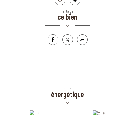
Sélectionner
Imprimer
Partager
ce bien
facebook
twitter
Plus
de
partage
Bilan
énergétique
Ecoles
Pratique
Collège
Bureau de poste
École maternelle
Mairie
École primaire