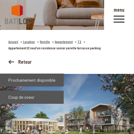
menu
0
Accueil
Accueil
Location
Yerville
Appartement
T2
Appartement t2 neuf en residence senior yerville terrasse parking
Retour
Prochainement disponible
Coup de coeur