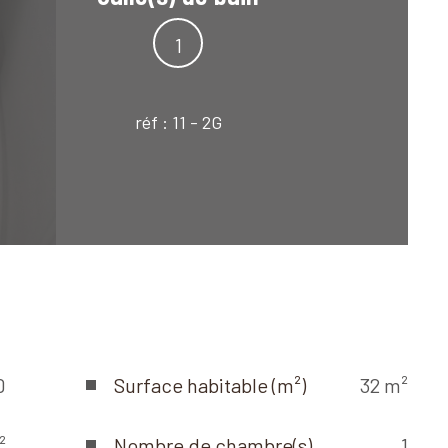
1
réf :
11 - 2G
0
Surface habitable (m²)
32 m²
²
Nombre de chambre(s)
1