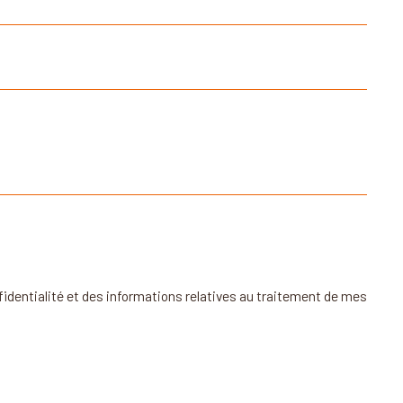
Ecoles
Transports
Collège
Gare ferroviaire
École maternelle
École primaire
Enseignement
supérieur
Lycée
nfidentialité et des informations relatives au traitement de mes