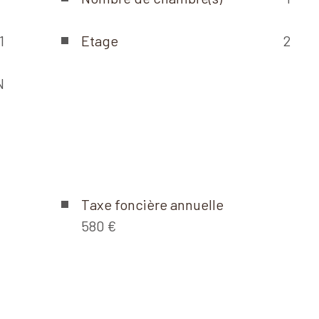
1
Etage
2
N
Taxe foncière annuelle
580 €