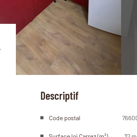
Descriptif
Code postal
7660
Surface loi Carrez (m²)
32 m