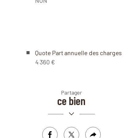
NON
Quote Part annuelle des charges
4 360 €
Partager
Leaflet
|
©
Maps
|
© OpenStreetMap
Jawg
ce bien
r
facebook
twitter
Plus