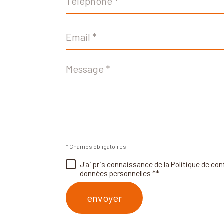
*
Email
Commerces et
Loisirs
*
santé
Message
Bar
Bibliothèque
*
Presse et Tabac
* Champs obligatoires
J'ai pris connaissance de la Politique de co
données personnelles **
envoyer
Pratique